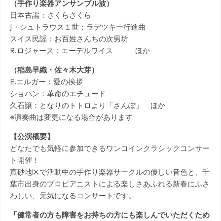
（手作り楽器アンサンブル波）
日本古謡：さくらさくら
J・シュトラウス１世：ラデツキー行進曲
スイス民謡：お百姓さんちの次男坊
R.ロジャース：エーデルワイス ほか
（稲島早織・佐々木大芽）
E.エルガー：愛の挨拶
ショパン：革命のエチュード
久石譲：となりのトトロより「さんぽ」 ほか
※演奏曲は変更になる場合があります
【公演概要】
どなたでも気軽に参加できるワンコインクラシックコンサー
ト開催！
真砂地区で活動中の手作り楽器サークルの優しい音色と、千
葉市出身のプロピアニストによる楽しさあふれる新春にふさ
わしい、元気になるコンサートです。
「健常者の方も障害をお持ちの方にも楽しんでいただくため