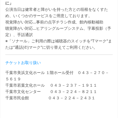
に」
公演当日は健常者と障がいを持った方との垣根をなくすた
め、いくつかのサービスをご用意しております。
視覚障がい対応…事前の点字チラシ作成、館内移動補助
聴覚障がい対応…ヒアリングループシステム、字幕投影（予
定）、手話通訳
※「ソナール」ご利用の際は補聴器のスイッチを”Tマーク”ま
たは”通話(✆)マーク”に切り替えてご利用ください。
チケットお取り扱い
千葉市美浜文化ホール １階ホール受付 ０４３－２７０－
５６１９
千葉市若葉文化ホール ０４３－２３７－１９１１
千葉市文化センター ０４３－２２４－８２１１
千葉市民会館 ０４３－２２４－２４３１