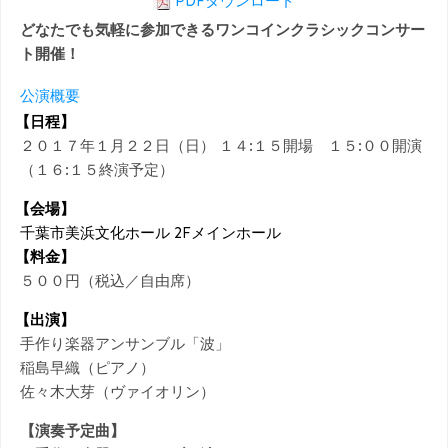
PDFダウンロード
どなたでも気軽に参加できるワンコインクラシックコンサー
ト開催！
公演概要
【日程】
２０１７年１月２２日（日） １４:１５開場 １５:００開演
（１６:１５終演予定）
【会場】
千葉市美浜文化ホール 2Fメインホール
【料金】
５００円（税込／自由席）
【出演】
手作り楽器アンサンブル「波」
稲島早織（ピアノ）
佐々木大芽（ヴァイオリン）
【演奏予定曲】