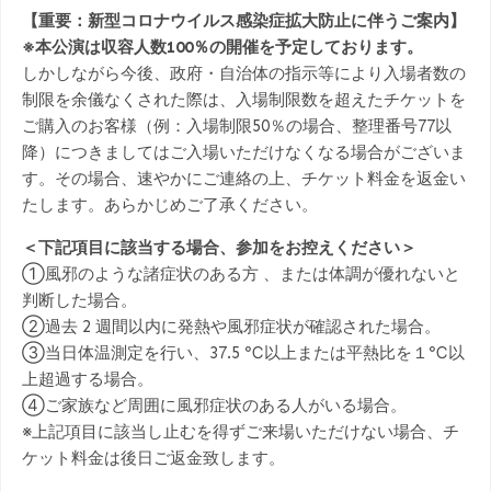
【重要：新型コロナウイルス感染症拡大防止に伴うご案内】
※本公演は収容人数100％の開催を予定しております。
しかしながら今後、政府・自治体の指示等により入場者数の
制限を余儀なくされた際は、入場制限数を超えたチケットを
ご購入のお客様（例：入場制限50％の場合、整理番号77以
降）につきましてはご入場いただけなくなる場合がございま
す。その場合、速やかにご連絡の上、チケット料金を返金い
たします。あらかじめご了承ください。
＜下記項目に該当する場合、参加をお控えください＞
①風邪のような諸症状のある方 、または体調が優れないと
判断した場合。
②過去 2 週間以内に発熱や風邪症状が確認された場合。
③当日体温測定を行い、37.5 ℃以上または平熱比を１℃以
上超過する場合。
④ご家族など周囲に風邪症状のある人がいる場合。
※上記項目に該当し止むを得ずご来場いただけない場合、チ
ケット料金は後日ご返金致します。