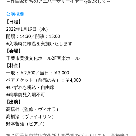
～作曲家たちのアニバーサリーイヤーを記念して～
公演概要
【日程】
2022年1月19日（水）
開場：14:30／開演：15:00
※入場時に検温を実施いたします
【会場】
千葉市美浜文化ホール2F音楽ホール
【料金】
一般：￥2,500／当日：￥3,000
ペアチケット（前売のみ）：￥4,000
※いずれも税込・自由席
※就学前児入場不可
【出演】
髙橋梓（監修・ヴィオラ）
髙橋渚（ヴァイオリン）
野本哲雄（ピアノ）
第７回千葉市芸術文化新人賞受賞のヴィオリスト、高橋梓さ