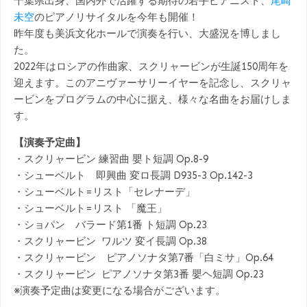
千葉県出身、国内外で活躍する期待の若手ピアニスト、
尾崎
未空
のピアノリサイタルを今年も開催！
昨年度も美浜文化ホールで演奏を行い、大盛況を博しまし
た。
2022年はロシアの作曲家、スクリャービンが生誕150周年を
迎えます。このアニヴァーサリーイヤーを記念し、スクリャ
ービンをプログラムの中心に据え、様々な名曲をお届けしま
す。
【演奏予定曲】
・スクリャービン 練習曲 嬰ト短調 Op.8-9
・シューベルト 即興曲 変ロ長調 D935-3 Op.142-3
・シューベルト=リスト「セレナーデ」
・シューベルト=リスト 「魔王」
・ショパン バラード第1番 ト短調 Op.23
・スクリャービン ワルツ 変イ長調 Op.38
・スクリャービン ピアノソナタ第7番「白ミサ」Op.64
・スクリャービン ピアノソナタ第3番 嬰ヘ短調 Op.23
※演奏予定曲は変更になる場合がございます。