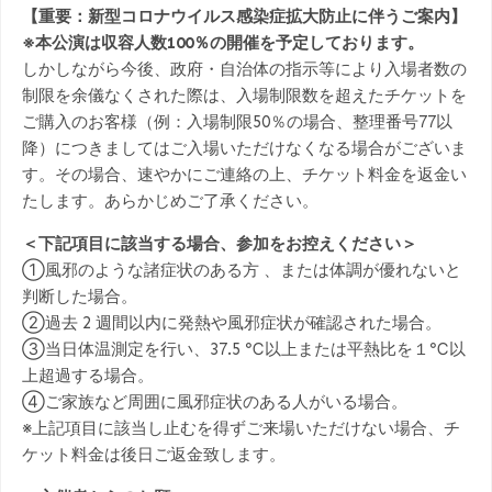
【重要：新型コロナウイルス感染症拡大防止に伴うご案内】
※本公演は収容人数100％の開催を予定しております。
しかしながら今後、政府・自治体の指示等により入場者数の
制限を余儀なくされた際は、入場制限数を超えたチケットを
ご購入のお客様（例：入場制限50％の場合、整理番号77以
降）につきましてはご入場いただけなくなる場合がございま
す。その場合、速やかにご連絡の上、チケット料金を返金い
たします。あらかじめご了承ください。
＜下記項目に該当する場合、参加をお控えください＞
①風邪のような諸症状のある方 、または体調が優れないと
判断した場合。
②過去 2 週間以内に発熱や風邪症状が確認された場合。
③当日体温測定を行い、37.5 ℃以上または平熱比を１℃以
上超過する場合。
④ご家族など周囲に風邪症状のある人がいる場合。
※上記項目に該当し止むを得ずご来場いただけない場合、チ
ケット料金は後日ご返金致します。