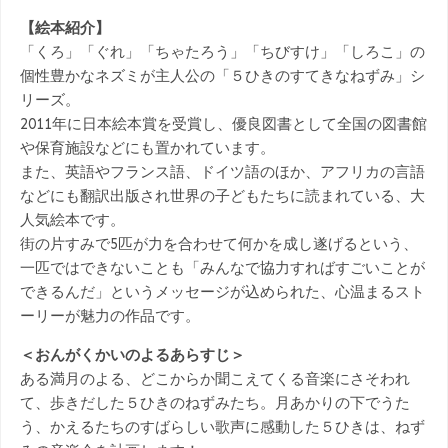
【絵本紹介】
「くろ」「ぐれ」「ちゃたろう」「ちびすけ」「しろこ」の
個性豊かなネズミが主人公の「５ひきのすてきなねずみ」シ
リーズ。
2011年に日本絵本賞を受賞し、優良図書として全国の図書館
や保育施設などにも置かれています。
また、英語やフランス語、ドイツ語のほか、アフリカの言語
などにも翻訳出版され世界の子どもたちに読まれている、大
人気絵本です。
街の片すみで5匹が力を合わせて何かを成し遂げるという、
一匹ではできないことも「みんなで協力すればすごいことが
できるんだ」というメッセージが込められた、心温まるスト
ーリーが魅力の作品です。
＜おんがくかいのよるあらすじ＞
ある満月のよる、どこからか聞こえてくる音楽にさそわれ
て、歩きだした５ひきのねずみたち。月あかりの下でうた
う、かえるたちのすばらしい歌声に感動した５ひきは、ねず