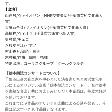
す。
【出演】
山岸努/ヴァイオリン（NHK交響楽団/千葉市芸術文化新人
賞）
大塚百合菜/ヴァイオリン(千葉市芸術文化新人賞）
高橋梓/ヴィオラ（千葉市芸術文化新人賞）
奥村景/チェロ
八杉友里江/ピアノ
村山香月/朗読・司会
木村裕/作曲、編曲、指揮
特別出演：コーラスグループ「クールクラルテ」
【絵本朗読コンサートについて】
千葉市出身の音楽家を中心とした演奏家たちと美浜文化ホー
ルによるオリジナル企画「絵本朗読コンサート」。名作絵本
を素敵な音楽と共にお楽しみいただく本企画は、毎度大好評
を頂いております。
これまでに９作品のオリジナル楽曲による公演を発表し、今
回は記念すべき10作品目となります。