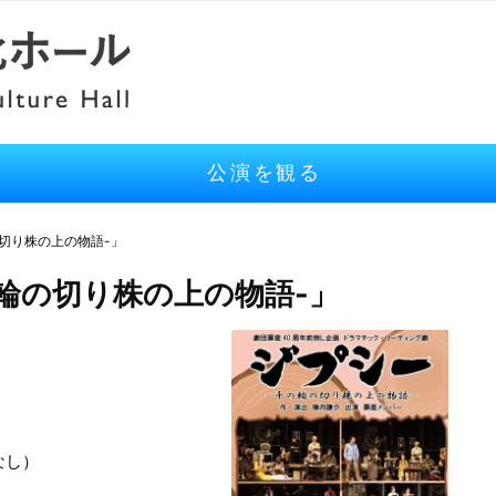
公演を観る
の切り株の上の物語-」
輪の切り株の上の物語-」
憩なし）