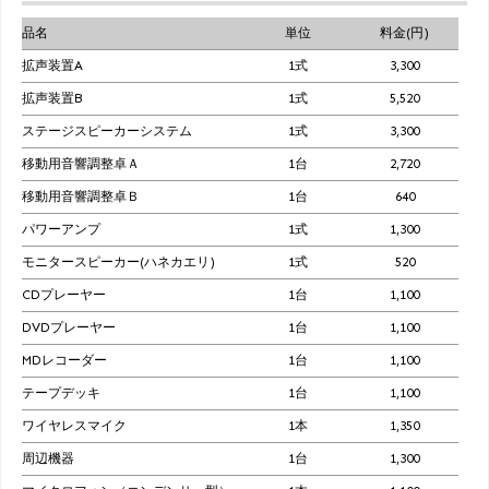
品名
単位
料金(円)
拡声装置A
1式
3,300
拡声装置B
1式
5,520
ステージスピーカーシステム
1式
3,300
移動用音響調整卓Ａ
1台
2,720
移動用音響調整卓Ｂ
1台
640
パワーアンプ
1式
1,300
モニタースピーカー(ハネカエリ)
1式
520
CDプレーヤー
1台
1,100
DVDプレーヤー
1台
1,100
MDレコーダー
1台
1,100
テープデッキ
1台
1,100
ワイヤレスマイク
1本
1,350
周辺機器
1台
1,300