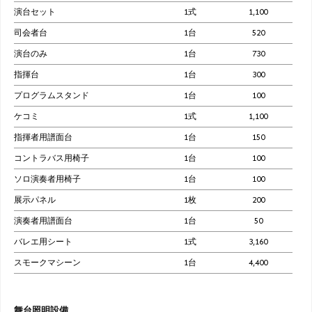
演台セット
1式
1,100
司会者台
1台
520
演台のみ
1台
730
指揮台
1台
300
プログラムスタンド
1台
100
ケコミ
1式
1,100
指揮者用譜面台
1台
150
コントラバス用椅子
1台
100
ソロ演奏者用椅子
1台
100
展示パネル
1枚
200
演奏者用譜面台
1台
50
バレエ用シート
1式
3,160
スモークマシーン
1台
4,400
舞台照明設備