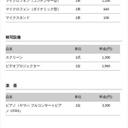
マイクロフォン（コンデンサー型）
1本
1,100
マイクロフォン（ダイナミック型）
1本
640
マイクスタンド
1本
100
映写設備
品名
単位
料金(円)
スクリーン
1式
1,300
ビデオプロジェクター
1台
1,960
楽 器
品名
単位
料金(円)
ピアノ（ヤマハ フルコンサートピア
1台
3,300
ノ CFⅢS）