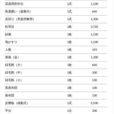
花道用所作台
1式
1,100
鳥屋囲い（揚幕付）
1式
640
見切り（邦楽邦舞用）
1式
1,300
松羽目
1枚
2,720
紗幕
1枚
1,100
地がすり
1枚
1,100
上敷
1枚
150
屏風（金）
1双
1,300
緋毛氈（大）
1枚
640
緋毛氈（中）
1枚
200
緋毛氈（小）
1枚
100
長座布団
1枚
100
座布団
1枚
100
反響板（移動式）
1式
5,500
平台
1台
200