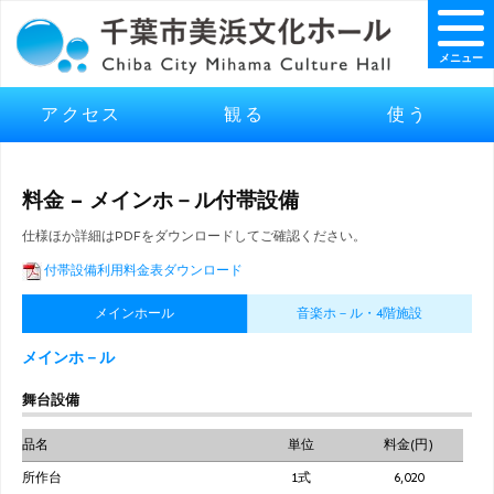
メニュー
アクセス
観る
使う
料金 – メインホ－ル付帯設備
仕様ほか詳細はPDFをダウンロードしてご確認ください。
付帯設備利用料金表ダウンロード
メインホール
音楽ホ－ル・4階施設
メインホ－ル
舞台設備
品名
単位
料金(円)
所作台
1式
6,020