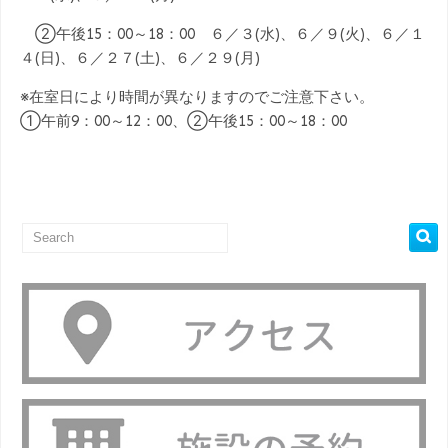
②午後15：00～18：00 ６／３(水)、６／９(火)、６／１
４(日)、６／２７(土)、６／２９(月)
※在室日により時間が異なりますのでご注意下さい。
①午前9：00～12：00、②午後15：00～18：00