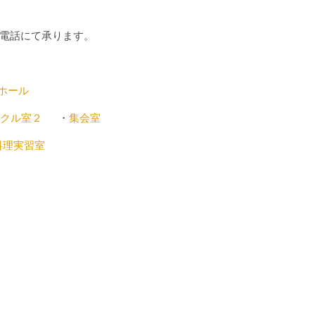
電話にて承ります。
ホール
クル室２
・
集会室
料理実習室