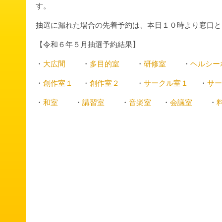
す。
抽選に漏れた場合の先着予約は、本日１０時より窓口と
【令和６年５月抽選予約結果】
・
大広間
・
多目的室
・
研修室
・
ヘルシー
・
創作室１
・
創作室２
・
サークル室１
・
サー
・
和室
・
講習室
・
音楽室
・
会議室
・