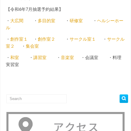
【令和6年7月抽選予約結果】
・
大広間
・
多目的室
・
研修室
・
ヘルシーホー
ル
・
創作室１
・
創作室２
・
サークル室１
・
サークル
室２
・
集会室
・
和室
・
講習室
・
音楽室
・会議室 ・料理
実習室