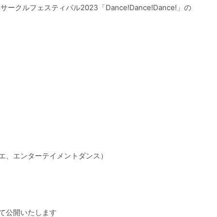
ルフェスティバル2023「Dance!Dance!Dance!」の
バレエ、エンターテイメントダンス）
）
にて公開いたします