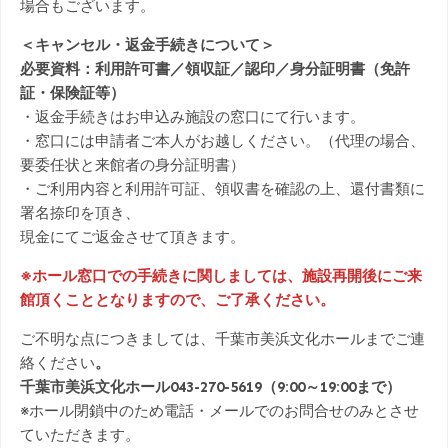
場合もございます。
＜キャンセル・返金手続きについて＞
必要資料：利用許可書／領収証／認印／身分証明書（免許
証・保険証等）
・返金手続きはお申込み施設の窓口にて行います。
・窓口には申請者ご本人がお越しください。（代理の場合、
要委任状と来館者の身分証明書）
・ご利用内容と利用許可証、領収書を確認の上、還付書類に
署名捺印を頂き、
現金にてご返金させて頂きます。
※ホール窓口での手続きに関しましては、施設再開後にご来
館頂くこととなりますので、ご了承ください。
ご不明な点につきましては、千葉市美浜文化ホールまでご連
絡ください
。
千葉市美浜文化ホール043-270-5619（9:00～19:00まで）
※ホール閉鎖中のため電話・メールでのお問合せのみとさせ
ていただきます。