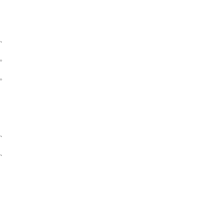
、
。
。
、
、