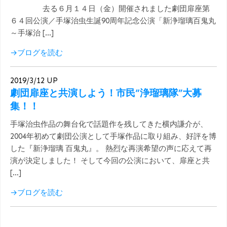
去る６月１４日（金）開催されました劇団扉座第
６４回公演／手塚治虫生誕90周年記念公演「新浄瑠璃百鬼丸
～手塚治 […]
→ブログを読む
2019/3/12 UP
劇団扉座と共演しよう！市民“浄瑠璃隊”大募
集！！
手塚治虫作品の舞台化で話題作を残してきた横内謙介が、
2004年初めて劇団公演として手塚作品に取り組み、好評を博
した『新浄瑠璃 百鬼丸』。 熱烈な再演希望の声に応えて再
演が決定しました！ そして今回の公演において、扉座と共
[…]
→ブログを読む