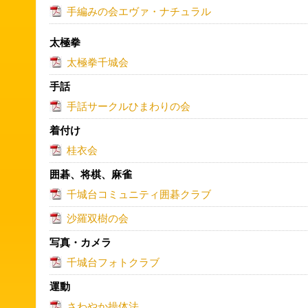
手編みの会エヴァ・ナチュラル
太極拳
太極拳千城会
手話
手話サークルひまわりの会
着付け
桂衣会
囲碁、将棋、麻雀
千城台コミュニティ囲碁クラブ
沙羅双樹の会
写真・カメラ
千城台フォトクラブ
運動
さわやか操体法