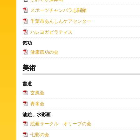
スポーツチャンバラ志闘館
千葉市あんしんケアセンター
ハレヨガピラティス
気功
健康気功の会
美術
書道
玄風会
青峯会
油絵、水彩画
絵画サークル オリーブの会
七彩の会