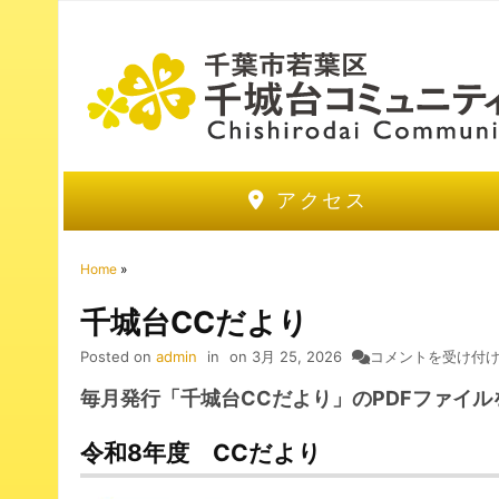
アクセス
Home
»
千城台CCだより
千
Posted on
admin
in
on
3月 25, 2026
コメントを受け付
城
毎月発行「千城台CCだより」のPDFファイ
台
CC
令和8年度 CCだより
だ
よ
り