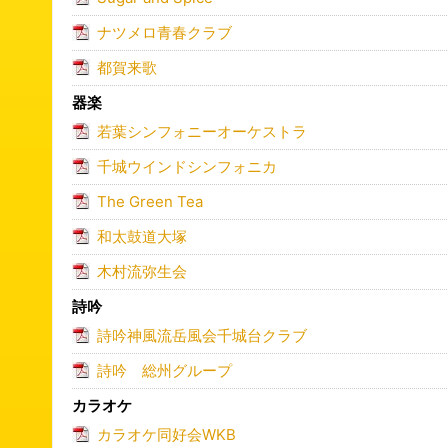
ナツメロ青春クラブ
都賀来歌
器楽
若葉シンフォニーオーケストラ
千城ウインドシンフォニカ
The Green Tea
和太鼓道大塚
木村流弥生会
詩吟
詩吟神風流岳風会千城台クラブ
詩吟 総州グループ
カラオケ
カラオケ同好会WKB