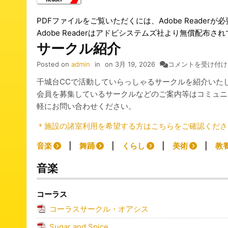
PDFファイルをご覧いただくには、Adobe Readerが
Adobe Readerはアドビシステムズ社より無償配布さ
サークル紹介
サ
Posted on
admin
in
on
3月 19, 2026
コメントを受け付け
ー
千城台CCで活動していらっしゃるサークルを紹介いた
ク
会員を募集しているサークルなどのご案内等はコミュニ
ル
軽にお問い合わせください。
紹
介
＊施設の諸室利用を希望する方はこちらをご確認くだ
は
音楽
|
舞踊
|
くらし
|
美術
|
教
音楽
コーラス
コーラスサークル・オアシス
Sugar and Spice